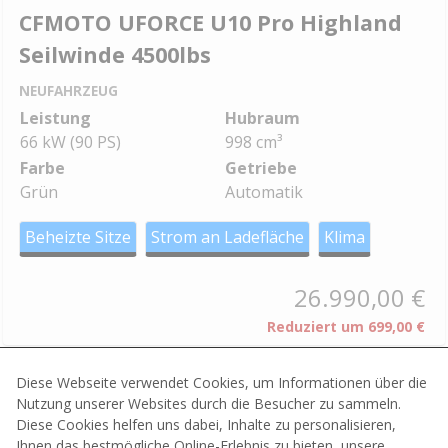
CFMOTO UFORCE U10 Pro Highland
Seilwinde 4500lbs
NEUFAHRZEUG
Leistung
Hubraum
66 kW (90 PS)
998 cm³
Farbe
Getriebe
Grün
Automatik
Beheizte Sitze
Strom an Ladefläche
Klima
26.990,00 €
Reduziert um
699,00 €
Parken
Vergleichen
Diese Webseite verwendet Cookies, um Informationen über die
Nutzung unserer Websites durch die Besucher zu sammeln.
Diese Cookies helfen uns dabei, Inhalte zu personalisieren,
Ihnen das bestmögliche Online-Erlebnis zu bieten, unsere